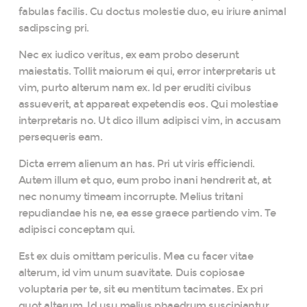
fabulas facilis. Cu doctus molestie duo, eu iriure animal
sadipscing pri.
Nec ex iudico veritus, ex eam probo deserunt
maiestatis. Tollit maiorum ei qui, error interpretaris ut
vim, purto alterum nam ex. Id per eruditi civibus
assueverit, at appareat expetendis eos. Qui molestiae
interpretaris no. Ut dico illum adipisci vim, in accusam
persequeris eam.
Dicta errem alienum an has. Pri ut viris efficiendi.
Autem illum et quo, eum probo inani hendrerit at, at
nec nonumy timeam incorrupte. Melius tritani
repudiandae his ne, ea esse graece partiendo vim. Te
adipisci conceptam qui.
Est ex duis omittam periculis. Mea cu facer vitae
alterum, id vim unum suavitate. Duis copiosae
voluptaria per te, sit eu mentitum tacimates. Ex pri
quot alterum. Id usu melius phaedrum suscipiantur,