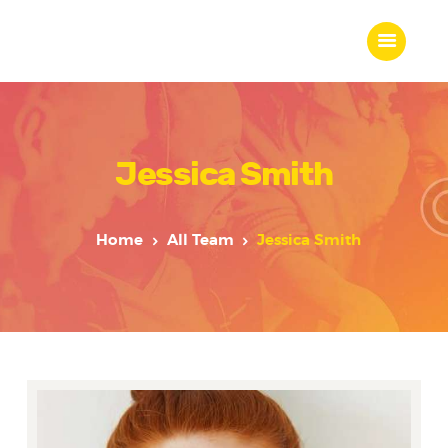
Jessica Smith
Home
About Us
Our Work
Home
All Team
Jessica Smith
Our Team
Our Services
Blogs
Contact