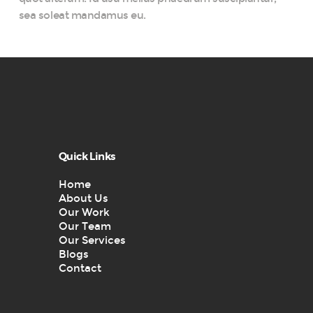
sea soleat mandamus eu.
Quick Links
Home
About Us
Our Work
Our Team
Our Services
Blogs
Contact