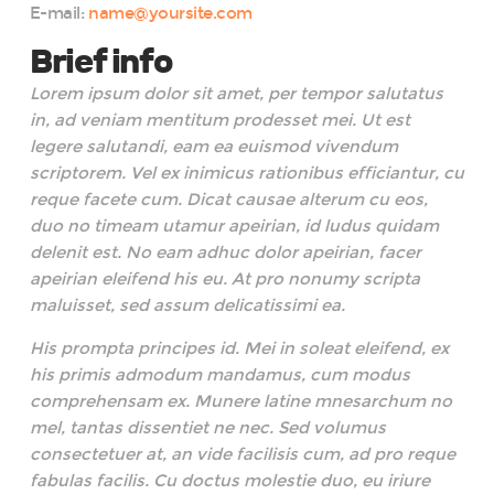
E-mail:
name@yoursite.com
Brief info
Lorem ipsum dolor sit amet, per tempor salutatus
in, ad veniam mentitum prodesset mei. Ut est
legere salutandi, eam ea euismod vivendum
scriptorem. Vel ex inimicus rationibus efficiantur, cu
reque facete cum. Dicat causae alterum cu eos,
duo no timeam utamur apeirian, id ludus quidam
delenit est. No eam adhuc dolor apeirian, facer
apeirian eleifend his eu. At pro nonumy scripta
maluisset, sed assum delicatissimi ea.
His prompta principes id. Mei in soleat eleifend, ex
his primis admodum mandamus, cum modus
comprehensam ex. Munere latine mnesarchum no
mel, tantas dissentiet ne nec. Sed volumus
consectetuer at, an vide facilisis cum, ad pro reque
fabulas facilis. Cu doctus molestie duo, eu iriure