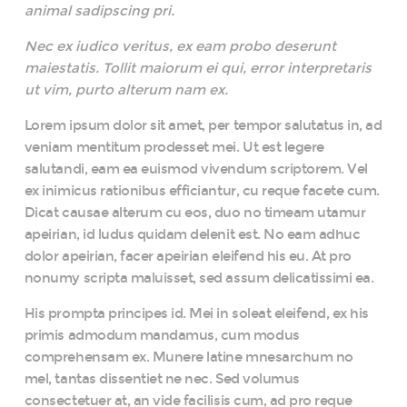
animal sadipscing pri.
Nec ex iudico veritus, ex eam probo deserunt
maiestatis. Tollit maiorum ei qui, error interpretaris
ut vim, purto alterum nam ex.
Lorem ipsum dolor sit amet, per tempor salutatus in, ad
veniam mentitum prodesset mei. Ut est legere
salutandi, eam ea euismod vivendum scriptorem. Vel
ex inimicus rationibus efficiantur, cu reque facete cum.
Dicat causae alterum cu eos, duo no timeam utamur
apeirian, id ludus quidam delenit est. No eam adhuc
dolor apeirian, facer apeirian eleifend his eu. At pro
nonumy scripta maluisset, sed assum delicatissimi ea.
His prompta principes id. Mei in soleat eleifend, ex his
primis admodum mandamus, cum modus
comprehensam ex. Munere latine mnesarchum no
mel, tantas dissentiet ne nec. Sed volumus
consectetuer at, an vide facilisis cum, ad pro reque